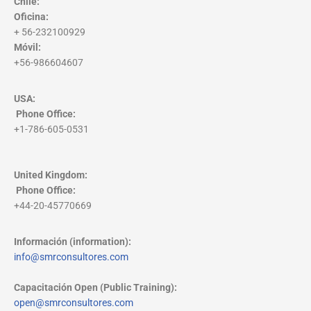
Chile:
Oficina:
+ 56-232100929
Móvil:
+56-986604607
USA:
Phone Office
:
+1-786-605-0531
United Kingdom:
Phone Office
:
+44-20-45770669
Información (information):
info@smrconsultores.com
Capacitación Open (Public Training):
open@smrconsultores.com