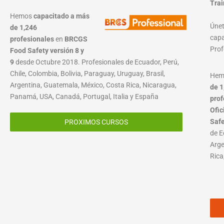
Trai
Hemos
capacitado a más
Únet
de 1,246
capa
profesionales
en
BRCGS
Prof
Food Safety versión 8 y
9
desde Octubre 2018. Profesionales de Ecuador, Perú,
Chile, Colombia, Bolivia, Paraguay, Uruguay, Brasil,
He
Argentina, Guatemala, México, Costa Rica, Nicaragua,
de 1
Panamá, USA, Canadá, Portugal, Italia y España
prof
Ofic
Saf
PROXIMOS CURSOS
de E
Arge
Rica