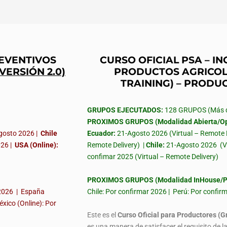
REVENTIVOS
CURSO OFICIAL PSA – 
(VERSIÓN 2.0)
PRODUCTOS AGRICOL
TRAINING) – PRODU
GRUPOS EJECUTADOS:
128 GRUPOS (Más de
PROXIMOS GRUPOS (Modalidad Abierta/Op
gosto 2026 |
Chile
Ecuador:
21-Agosto 2026 (Virtual – Remote 
026
|
USA (Online):
Remote Delivery) |
Chile:
21-Agosto 2026
(V
confimar 2025 (Virtual – Remote Delivery)
PROXIMOS GRUPOS (Modalidad InHouse/Pr
 2026 | España
Chile: Por confirmar 2026 | Perú: Por confi
éxico (Online): Por
Este es el
Curso Oficial para Productores (G
es una manera de satisfacer el requisito de 