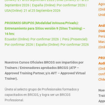
Agos
Septiembre 2026 | España (Online): Por confirmar 2026 |
(Onl
USA(Online): 21 al 25 Septiembre 2026
Unid
PROXIMOS GRUPOS (Modalidad InHouse/Privado):
Anál
Entrenamiento para Sitios versión 9 (Sites Training) –
(HAC
16 hrs:
Perú
Ecuador (Online): Por confirmar 2026 | Perú (Presencial):
Marz
Por confirmar 2026 | España (Online): Por confirmar 2026
(Onl
PRO
Nuestros Cursos Oficiales BRCGS son impartidos por
Audi
Trainers / Entrenadores aprobados BRCGS (ATP –
(Onl
Approved Training Partner, y/o AVT – Approved Virtual
conf
Trainer).
Chil
Únete al selecto grupo de Profesionales formados y
Nues
capacitados en BRCGS, y logra ser un BRCGS
Trai
Professional.
Appr