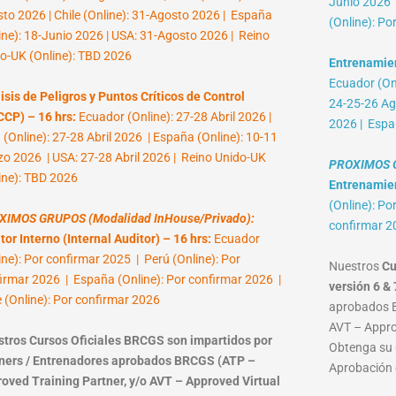
Junio 2026 |
to 2026 | Chile (Online): 31-Agosto 2026 | España
(Online): Po
ine): 18-Junio 2026 | USA: 31-Agosto 2026 | Reino
o-UK (Online): TBD 2026
Entrenamien
Ecuador (Onl
isis de Peligros y Puntos Críticos de Control
24-25-26 Ag
CP) – 16 hrs:
Ecuador (Online): 27-28 Abril 2026 |
2026 | Espa
 (Online): 27-28 Abril 2026 | España (Online): 10-11
o 2026 | USA: 27-28 Abril 2026 | Reino Unido-UK
PROXIMOS G
ine): TBD 2026
Entrenamient
(Online): Po
XIMOS GRUPOS (Modalidad InHouse/Privado):
confirmar 2
tor Interno (Internal Auditor) – 16 hrs:
Ecuador
ine): Por confirmar 2025 | Perú (Online): Por
Nuestros
Cu
irmar 2026 | España (Online): Por confirmar 2026 |
versión 6 & 
e (Online): Por confirmar 2026
aprobados B
AVT – Approv
tros Cursos Oficiales BRCGS son impartidos por
Obtenga su C
ners / Entrenadores aprobados BRCGS (ATP –
Aprobación 
oved Training Partner, y/o AVT – Approved Virtual