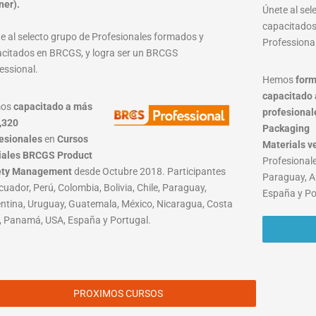
ner).
Únete al se
capacitados
e al selecto grupo de Profesionales formados y
Professional
citados en BRCGS, y logra ser un BRCGS
essional.
Hemos
form
capacitado 
mos
capacitado a más
profesional
,320
Packaging
esionales
en
Cursos
Materials
v
iales BRCGS Product
Profesionale
ety Management
desde Octubre 2018. Participantes
Paraguay, A
cuador, Perú, Colombia, Bolivia, Chile, Paraguay,
España y Po
ntina, Uruguay, Guatemala, México, Nicaragua, Costa
, Panamá, USA, España y Portugal.
PROXIMOS CURSOS