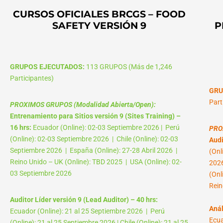
CURSOS OFICIALES BRCGS – FOOD
SAFETY VERSIÓN 9
P
GRUPOS EJECUTADOS:
113 GRUPOS (Más de 1,246
Participantes)
GRU
Part
PROXIMOS GRUPOS (Modalidad Abierta/Open):
Entrenamiento para Sitios versión 9 (Sites Training) –
16 hrs:
Ecuador (Online): 02-03 Septiembre 2026 | Perú
PRO
(Online): 02-03 Septiembre 2026 | Chile (Online): 02-03
Audi
Septiembre 2026 | España (Online): 27-28 Abril 2026 |
(Onl
Reino Unido – UK (Online): TBD 2025 | USA (Online): 02-
2026
03 Septiembre 2026
(Onl
Rein
Auditor Líder versión 9 (Lead Auditor) – 40 hrs:
Anál
Ecuador (Online): 21 al 25 Septiembre 2026 | Perú
Ecua
(Online): 21 al 25 Septiembre 2026 | Chile (Online): 21 al 25