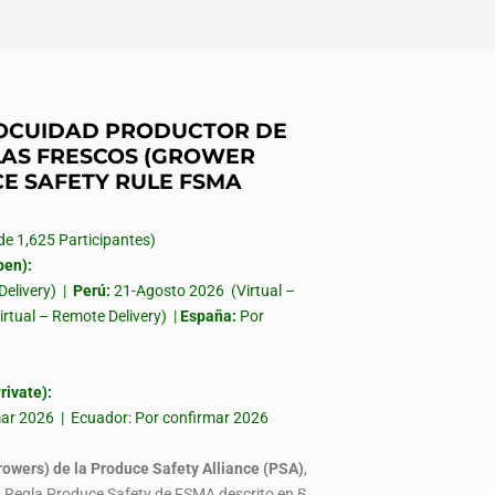
INOCUIDAD PRODUCTOR DE
AS FRESCOS (GROWER
CE SAFETY RULE FSMA
 1,625 Participantes)
en):
Delivery) |
Perú:
21-Agosto 2026 (Virtual –
irtual – Remote Delivery) |
España:
Por
ivate):
rmar 2026 | Ecuador: Por confirmar 2026
rowers) de la Produce Safety Alliance (PSA)
,
la Regla Produce Safety de FSMA descrito en §