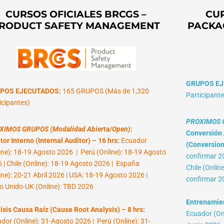
CURSOS OFICIALES BRCGS –
CUR
RODUCT SAFETY MANAGEMENT
PACKA
GRUPOS EJ
POS EJECUTADOS:
165 GRUPOS (Más de 1,320
Participante
icipantes)
PROXIMOS G
XIMOS GRUPOS (Modalidad Abierta/Open):
Conversión /
tor Interno (Internal Auditor) – 16 hrs:
Ecuador
(Conversion 
ine): 18-19 Agosto 2026 | Perú (Online): 18-19 Agosto
confirmar 2
 | Chile (Online): 18-19 Agosto 2026 | España
Chile (Onlin
ine): 20-21 Abril 2026 | USA: 18-19 Agosto 2026 |
confirmar 2
o Unido-UK (Online): TBD 2026
Entrenamient
isis Causa Raíz (Cause Root Analysis) – 8 hrs:
Ecuador (Onl
dor (Online): 31-Agosto 2026 | Perú (Online): 31-