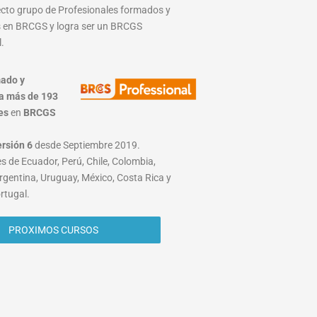
lecto grupo de Profesionales formados y
 en BRCGS y logra ser un BRCGS
.
ado y
a más de 193
es
en
BRCGS
ersión 6
desde Septiembre 2019.
s de Ecuador, Perú, Chile, Colombia,
rgentina, Uruguay, México, Costa Rica y
rtugal.
PROXIMOS CURSOS