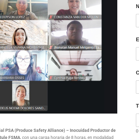
E
C
T
ial PSA (Produce Safety Alliance) – Inocuidad Productor de
0
 Rule FSMA
, con una carga horaria de 8 horas, en modalidad