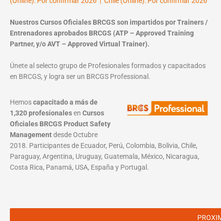
(Online): Por confirmar 2026 | Chile (Online): Por confirmar 2026
Nuestros Cursos Oficiales BRCGS son impartidos por Trainers /
Entrenadores aprobados BRCGS (ATP – Approved Training
Partner, y/o AVT – Approved Virtual Trainer).
Únete al selecto grupo de Profesionales formados y capacitados
en BRCGS, y logra ser un BRCGS Professional.
Hemos
capacitado a más de
1,320 profesionales
en
Cursos
Oficiales BRCGS Product Safety
Management
desde Octubre
2018. Participantes de Ecuador, Perú, Colombia, Bolivia, Chile,
Paraguay, Argentina, Uruguay, Guatemala, México, Nicaragua,
Costa Rica, Panamá, USA, España y Portugal.
PROXI