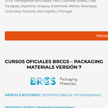
2018. Participantes de Ecuador, Perú, Colombia, Bolivia, Chile,
Paraguay, Argentina, Uruguay, Guatemala, México, Nicaragua,
Costa Rica, Panamá, USA, España y Portugal.
PROXI
CURSOS OFICIALES BRCGS – PACKAGING
MATERIALS VERSIÓN 7
GRUPOS EJECUTADOS:
28 GRUPOS (Más de 193 Participantes)
PROXIMOS GRUPOS (Modalidad Abierta/Open):