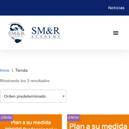
Noticias
Saltar
al
contenido
Inicio
\
Tienda
Mostrando los 3 resultados
¡Oferta!
¡Oferta!