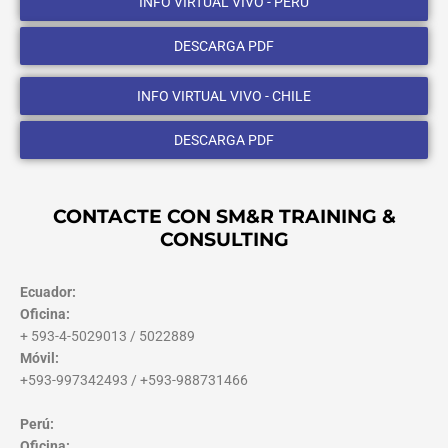
INFO VIRTUAL VIVO - PERU
DESCARGA PDF
INFO VIRTUAL VIVO - CHILE
DESCARGA PDF
CONTACTE CON SM&R TRAINING &
CONSULTING
Ecuador:
Oficina:
+ 593-4-5029013 / 5022889
Móvil:
+593-997342493 / +593-988731466
Perú:
Oficina: