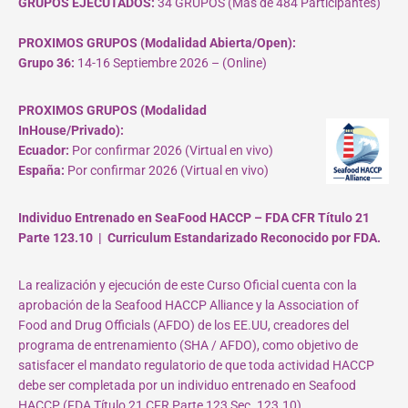
GRUPOS EJECUTADOS:
34 GRUPOS (Más de 484 Participantes)
PROXIMOS GRUPOS (Modalidad Abierta/Open):
Grupo 36:
14-16 Septiembre 2026 – (Online)
PROXIMOS GRUPOS (Modalidad
InHouse/Privado):
Ecuador:
Por confirmar 2026 (Virtual en vivo)
España:
Por confirmar 2026 (Virtual en vivo)
Individuo Entrenado en SeaFood HACCP – FDA CFR Título 21
Parte 123.10 | Curriculum Estandarizado Reconocido por FDA.
La realización y ejecución de este Curso Oficial cuenta con la
aprobación de la Seafood HACCP Alliance y la Association of
Food and Drug Officials (AFDO) de los EE.UU, creadores del
programa de entrenamiento (SHA / AFDO), como objetivo de
satisfacer el mandato regulatorio de que toda actividad HACCP
debe ser completada por un individuo entrenado en Seafood
HACCP (FDA Título 21 CFR Parte 123 Sec. 123.10).