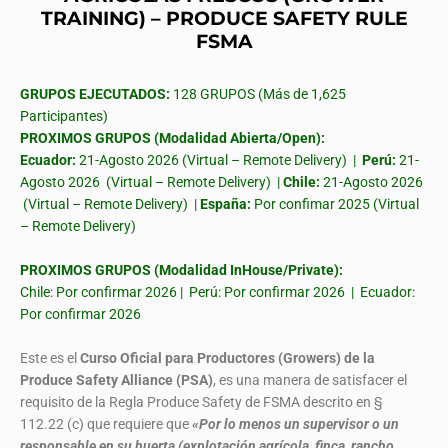
TRAINING) – PRODUCE SAFETY RULE
FSMA
GRUPOS EJECUTADOS:
128 GRUPOS (Más de 1,625
Participantes)
PROXIMOS GRUPOS (Modalidad Abierta/Open):
Ecuador:
21-Agosto 2026 (Virtual – Remote Delivery) |
Perú:
21-
Agosto 2026 (Virtual – Remote Delivery) |
Chile:
21-Agosto 2026
(Virtual – Remote Delivery) |
España:
Por confimar 2025 (Virtual
– Remote Delivery)
PROXIMOS GRUPOS (Modalidad InHouse/Private):
Chile: Por confirmar 2026 | Perú: Por confirmar 2026 | Ecuador:
Por confirmar 2026
Este es el
Curso Oficial para Productores (Growers) de la
Produce Safety Alliance (PSA)
, es una manera de satisfacer el
requisito de la Regla Produce Safety de FSMA descrito en §
112.22 (c) que requiere que
«Por lo menos un supervisor o un
responsable en su huerta (explotación agrícola, finca, rancho,