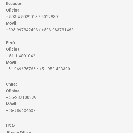
Ecuador:
Oficina:
+ 593-4-5029013 / 5022889
Móvil:
+593-997342493 / +593-988731466
Perú:
Oficina:
+ 51-1-4801042
Móvil:
+51-969676766 / +51-952-423300
Chile:
Oficina:
+ 56-232100929
Móvil:
+56-986604607
USA:
Phone Office
: