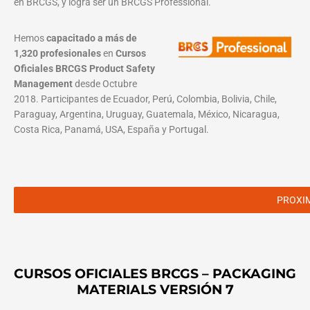
en BRCGS, y logra ser un BRCGS Professional.
Hemos
capacitado a más de
1,320 profesionales
en
Cursos
Oficiales BRCGS Product Safety
Management
desde Octubre
2018. Participantes de Ecuador, Perú, Colombia, Bolivia, Chile,
Paraguay, Argentina, Uruguay, Guatemala, México, Nicaragua,
Costa Rica, Panamá, USA, España y Portugal.
PROXI
CURSOS OFICIALES BRCGS – PACKAGING
MATERIALS VERSIÓN 7