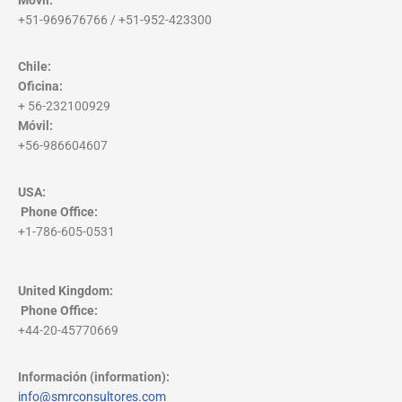
Móvil:
+51-969676766 / +51-952-423300
Chile:
Oficina:
+ 56-232100929
Móvil:
+56-986604607
USA:
Phone Office
:
+1-786-605-0531
United Kingdom:
Phone Office
:
+44-20-45770669
Información (information):
info@smrconsultores.com