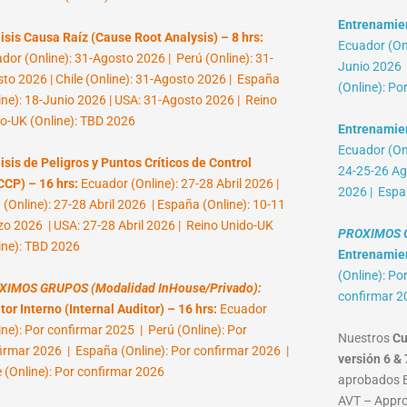
Entrenamient
isis Causa Raíz (Cause Root Analysis) – 8 hrs:
Ecuador (Onl
dor (Online): 31-Agosto 2026 | Perú (Online): 31-
Junio 2026 |
to 2026 | Chile (Online): 31-Agosto 2026 | España
(Online): Po
ine): 18-Junio 2026 | USA: 31-Agosto 2026 | Reino
o-UK (Online): TBD 2026
Entrenamien
Ecuador (Onl
isis de Peligros y Puntos Críticos de Control
24-25-26 Ag
CP) – 16 hrs:
Ecuador (Online): 27-28 Abril 2026 |
2026 | Espa
 (Online): 27-28 Abril 2026 | España (Online): 10-11
o 2026 | USA: 27-28 Abril 2026 | Reino Unido-UK
PROXIMOS G
ine): TBD 2026
Entrenamient
(Online): Po
XIMOS GRUPOS (Modalidad InHouse/Privado):
confirmar 2
tor Interno (Internal Auditor) – 16 hrs:
Ecuador
ine): Por confirmar 2025 | Perú (Online): Por
Nuestros
Cu
irmar 2026 | España (Online): Por confirmar 2026 |
versión 6 & 
e (Online): Por confirmar 2026
aprobados B
AVT – Approv