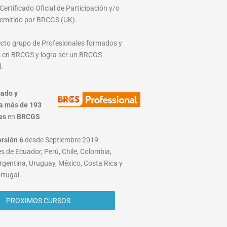
ertificado Oficial de Participación y/o
emitido por BRCGS (UK).
lecto grupo de Profesionales formados y
 en BRCGS y logra ser un BRCGS
.
ado y
a más de 193
es
en
BRCGS
ersión 6
desde Septiembre 2019.
s de Ecuador, Perú, Chile, Colombia,
rgentina, Uruguay, México, Costa Rica y
rtugal.
PROXIMOS CURSOS