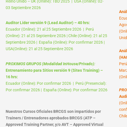
Reino Unido – UK (Online): TBD 2025 | USA (Online): 02-
03 Septiembre 2026
Anál
Ecua
Auditor Líder versión 9 (Lead Auditor) – 40 hrs:
Agos
Ecuador (Online): 21 al 25 Septiembre 2026 | Perú
(Onl
(Online): 21 al 25 Septiembre 2026 | Chile (Online): 21 al 25
Unid
Septiembre 2026 | España (Online): Por confirmar 2026 |
USA(Online): 21 al 25 Septiembre 2026
Anál
(HAC
PROXIMOS GRUPOS (Modalidad InHouse/Privado):
Perú
Entrenamiento para Sitios versión 9 (Sites Training) –
Marz
16 hrs:
(Onl
Ecuador (Online): Por confirmar 2026 | Perú (Presencial):
Por confirmar 2026 | España (Online): Por confirmar 2026
PRO
Audi
(Onl
conf
Nuestros Cursos Oficiales BRCGS son impartidos por
Chil
Trainers / Entrenadores aprobados BRCGS (ATP –
Approved Training Partner, y/o AVT – Approved Virtual