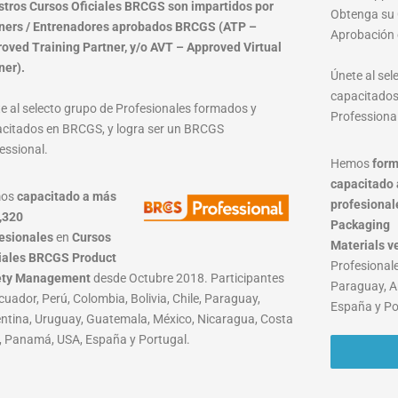
tros Cursos Oficiales BRCGS son impartidos por
Obtenga su C
ners / Entrenadores aprobados BRCGS (ATP –
Aprobación 
oved Training Partner, y/o AVT – Approved Virtual
ner).
Únete al se
capacitados
e al selecto grupo de Profesionales formados y
Professional
citados en BRCGS, y logra ser un BRCGS
essional.
Hemos
form
capacitado 
mos
capacitado a más
profesional
,320
Packaging
esionales
en
Cursos
Materials
v
iales BRCGS Product
Profesionale
ety Management
desde Octubre 2018. Participantes
Paraguay, A
cuador, Perú, Colombia, Bolivia, Chile, Paraguay,
España y Po
ntina, Uruguay, Guatemala, México, Nicaragua, Costa
, Panamá, USA, España y Portugal.