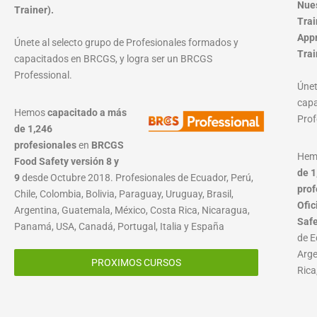
Nues
Trainer).
Trai
Appr
Únete al selecto grupo de Profesionales formados y
Trai
capacitados en BRCGS, y logra ser un BRCGS
Professional.
Únet
capa
Hemos
capacitado a más
Prof
de 1,246
profesionales
en
BRCGS
He
Food Safety versión 8 y
de 1
9
desde Octubre 2018. Profesionales de Ecuador, Perú,
prof
Chile, Colombia, Bolivia, Paraguay, Uruguay, Brasil,
Ofic
Argentina, Guatemala, México, Costa Rica, Nicaragua,
Saf
Panamá, USA, Canadá, Portugal, Italia y España
de E
Arge
PROXIMOS CURSOS
Rica