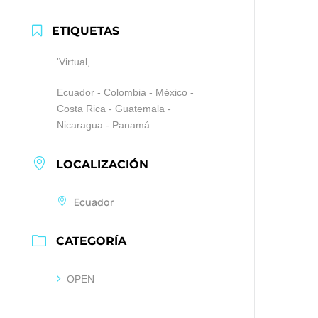
ETIQUETAS
'Virtual,
Ecuador - Colombia - México -
Costa Rica - Guatemala -
Nicaragua - Panamá
LOCALIZACIÓN
Ecuador
CATEGORÍA
OPEN