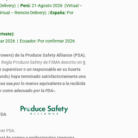
Delivery) |
Perú:
21-Agosto 2026 (Virtual –
irtual – Remote Delivery) |
España:
Por
ivate):
rmar 2026 | Ecuador: Por confirmar 2026
rowers) de la Produce Safety Alliance (PSA)
,
la Regla Produce Safety de FSMA descrito en §
 supervisor o un responsable en su huerta
, fundo) haya terminado satisfactoriamente una
ue sea por lo menos equivalente a la recibida
do como adecuado por la FDA»
.
 por FDA
iner PSA.
nal de campo y profesionales (persona