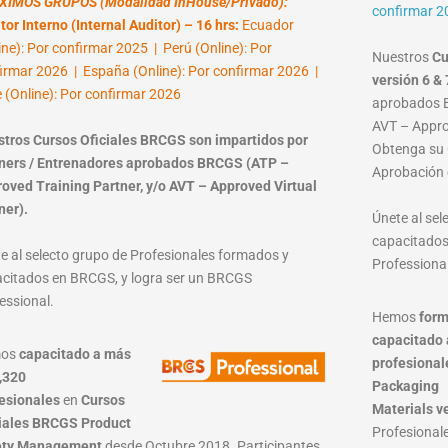
XIMOS GRUPOS (Modalidad InHouse/Privado):
confirmar 2
tor Interno (Internal Auditor) – 16 hrs:
Ecuador
ine): Por confirmar 2025 | Perú (Online): Por
Nuestros
Cu
irmar 2026 | España (Online): Por confirmar 2026 |
versión 6 & 
e (Online): Por confirmar 2026
aprobados B
AVT – Approv
tros Cursos Oficiales BRCGS son impartidos por
Obtenga su C
ners / Entrenadores aprobados BRCGS (ATP –
Aprobación 
oved Training Partner, y/o AVT – Approved Virtual
ner).
Únete al se
capacitados
e al selecto grupo de Profesionales formados y
Professional
citados en BRCGS, y logra ser un BRCGS
essional.
Hemos
form
capacitado 
mos
capacitado a más
profesional
,320
Packaging
esionales
en
Cursos
Materials
v
iales BRCGS Product
Profesionale
ety Management
desde Octubre 2018. Participantes