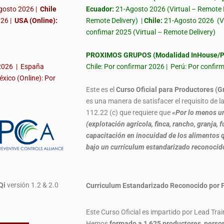
gosto 2026 |
Chile
Ecuador:
21-Agosto 2026 (Virtual – Remote 
026
|
USA (Online):
Remote Delivery) |
Chile:
21-Agosto 2026
(V
confimar 2025 (Virtual – Remote Delivery)
PROXIMOS GRUPOS (Modalidad InHouse/Pr
 2026 | España
Chile: Por confirmar 2026 | Perú: Por confi
éxico (Online): Por
Este es el
Curso Oficial para Productores (G
es una manera de satisfacer el requisito de 
112.22 (c) que requiere que
«Por lo menos un
(explotación agrícola, finca, rancho, granja
capacitación en inocuidad de los alimentos q
bajo un currículum estandarizado reconoci
Qi
versión 1.2 & 2.0
Curriculum Estandarizado Reconocido
Este Curso Oficial es impartido por Lead Tra
Hemos
formado
a 1,625 productores, perso