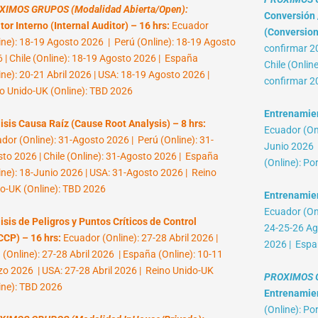
XIMOS GRUPOS (Modalidad Abierta/Open):
Conversión /
tor Interno (Internal Auditor) – 16 hrs:
Ecuador
(Conversion 
ine): 18-19 Agosto 2026 | Perú (Online): 18-19 Agosto
confirmar 2
 | Chile (Online): 18-19 Agosto 2026 | España
Chile (Onlin
ine): 20-21 Abril 2026 | USA: 18-19 Agosto 2026 |
confirmar 2
o Unido-UK (Online): TBD 2026
Entrenamient
isis Causa Raíz (Cause Root Analysis) – 8 hrs:
Ecuador (Onl
dor (Online): 31-Agosto 2026 | Perú (Online): 31-
Junio 2026 |
to 2026 | Chile (Online): 31-Agosto 2026 | España
(Online): Po
ine): 18-Junio 2026 | USA: 31-Agosto 2026 | Reino
o-UK (Online): TBD 2026
Entrenamien
Ecuador (Onl
isis de Peligros y Puntos Críticos de Control
24-25-26 Ag
CP) – 16 hrs:
Ecuador (Online): 27-28 Abril 2026 |
2026 | Espa
 (Online): 27-28 Abril 2026 | España (Online): 10-11
o 2026 | USA: 27-28 Abril 2026 | Reino Unido-UK
PROXIMOS G
ine): TBD 2026
Entrenamient
(Online): Po