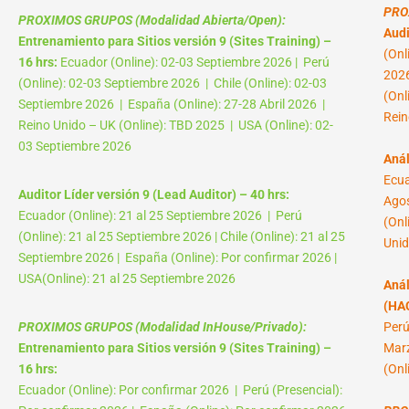
PRO
PROXIMOS GRUPOS (Modalidad Abierta/Open):
Audi
Entrenamiento para Sitios versión 9 (Sites Training) –
(Onl
16 hrs:
Ecuador (Online): 02-03 Septiembre 2026 | Perú
2026
(Online): 02-03 Septiembre 2026 | Chile (Online): 02-03
(Onl
Septiembre 2026 | España (Online): 27-28 Abril 2026 |
Rein
Reino Unido – UK (Online): TBD 2025 | USA (Online): 02-
03 Septiembre 2026
Anál
Ecua
Auditor Líder versión 9 (Lead Auditor) – 40 hrs:
Agos
Ecuador (Online): 21 al 25 Septiembre 2026 | Perú
(Onl
(Online): 21 al 25 Septiembre 2026 | Chile (Online): 21 al 25
Unid
Septiembre 2026 | España (Online): Por confirmar 2026 |
USA(Online): 21 al 25 Septiembre 2026
Anál
(HAC
PROXIMOS GRUPOS (Modalidad InHouse/Privado):
Perú
Entrenamiento para Sitios versión 9 (Sites Training) –
Marz
16 hrs:
(Onl
Ecuador (Online): Por confirmar 2026 | Perú (Presencial):