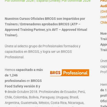
Por confirmar 2026 | España (Online): Por confirmar 2026
PRO
Audi
(Onl
conf
Nuestros Cursos Oficiales BRCGS son impartidos por
Chil
Trainers / Entrenadores aprobados BRCGS (ATP –
Approved Training Partner, y/o AVT – Approved Virtual
Nues
Trainer).
Trai
Appr
Únete al selecto grupo de Profesionales formados y
Trai
capacitados en BRCGS, y logra ser un BRCGS
Professional.
Únet
capa
Hemos
capacitado a más
Prof
de 1,246
profesionales
en
BRCGS
He
Food Safety versión 8 y
de 1
9
desde Octubre 2018. Profesionales de Ecuador, Perú,
prof
Chile, Colombia, Bolivia, Paraguay, Uruguay, Brasil,
Ofic
Argentina, Guatemala, México, Costa Rica, Nicaragua,
Saf