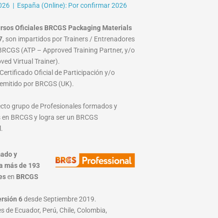
026 | España (Online): Por confirmar 2026
rsos Oficiales BRCGS Packaging Materials
7
, son impartidos por Trainers / Entrenadores
RCGS (ATP – Approved Training Partner, y/o
ed Virtual Trainer).
ertificado Oficial de Participación y/o
emitido por BRCGS (UK).
lecto grupo de Profesionales formados y
 en BRCGS y logra ser un BRCGS
.
ado y
a más de 193
es
en
BRCGS
ersión 6
desde Septiembre 2019.
s de Ecuador, Perú, Chile, Colombia,