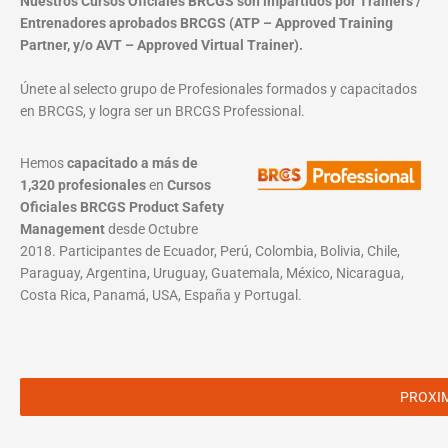
Nuestros Cursos Oficiales BRCGS son impartidos por Trainers /
Entrenadores aprobados BRCGS (ATP – Approved Training
Partner, y/o AVT – Approved Virtual Trainer).
Únete al selecto grupo de Profesionales formados y capacitados
en BRCGS, y logra ser un BRCGS Professional.
Hemos
capacitado a más de
1,320 profesionales
en
Cursos
Oficiales BRCGS Product Safety
Management
desde Octubre
2018. Participantes de Ecuador, Perú, Colombia, Bolivia, Chile,
Paraguay, Argentina, Uruguay, Guatemala, México, Nicaragua,
Costa Rica, Panamá, USA, España y Portugal.
PROXI